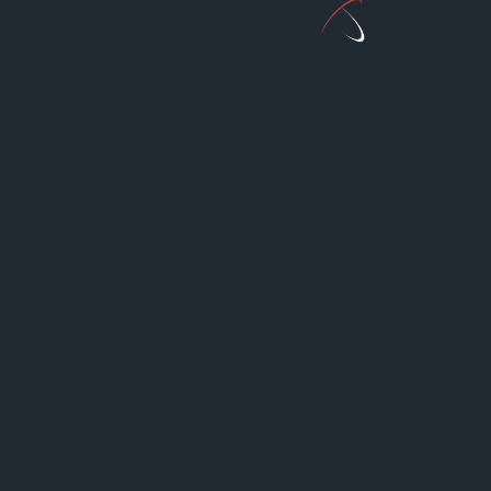
text">Page</span>
Casino En Ligne France Légal Et Une
Plateforme Reconnue
Les jeux de casino en ligne connaissent une popularité
croissante...
Admin
Jul 14, 2026